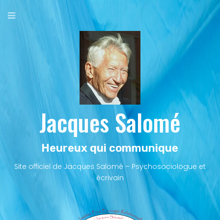
Aller
au
contenu
principal
Jacques Salomé
Heureux qui communique
Site officiel de Jacques Salomé – Psychosociologue et
écrivain