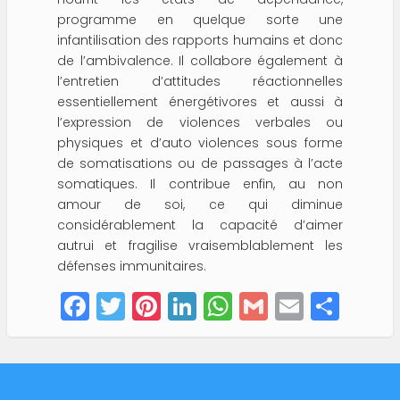
programme en quelque sorte une
infantilisation des rapports humains et donc
de l’ambivalence. Il collabore également à
l’entretien d’attitudes réactionnelles
essentiellement énergétivores et aussi à
l’expression de violences verbales ou
physiques et d’auto violences sous forme
de somatisations ou de passages à l’acte
somatiques. Il contribue enfin, au non
amour de soi, ce qui diminue
considérablement la capacité d’aimer
autrui et fragilise vraisemblablement les
défenses immunitaires.
F
T
Pi
Li
W
G
E
S
a
w
nt
n
h
m
m
h
c
it
er
k
a
ai
ai
a
e
te
e
e
ts
l
l
re