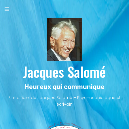
Aller
au
contenu
principal
Jacques Salomé
Heureux qui communique
Site officiel de Jacques Salomé – Psychosociologue et
écrivain