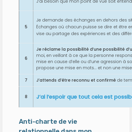
J’ai besoin que mon point de vue soit entendu
Je demande des échanges en dehors des situ
5
Échanges où chacun puisse se dire et être en
vise au partage des expériences et des diffé
Je réclame la possibilité d’une possibilité d
moi, en veillant à ce que la personne resp
6
mise en cause d’elle ou d’une agression à s
propose une mise en mots… et non une mise
7
J’attends d’être reconnu et confirmé
de tem
J’ai l’espoir que tout cela est possib
8
Anti-charte de vie
relationnelle dans mon