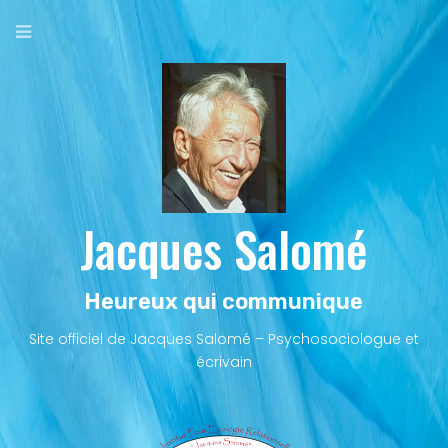
Aller
au
contenu
principal
Jacques Salomé
Heureux qui communique
Site officiel de Jacques Salomé – Psychosociologue et
écrivain