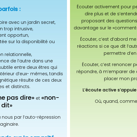
Écouter activement pour per
parfois :
dire plus et de s’entend
proposant des questions
oire avec un jardin secret,
davantage sur le «comment» 
 trop intrusive,
ent opportun,
Écouter, c’est d’abord me t
ée sur la disponibilité ou
réactions si ce que dit l’au
permettre d’en 
n relationnelle,
ence de l’autre dans une
Écouter, c’est renoncer
btile entre deux êtres qui
répondre, à m’emparer de c
ntérieur d’eux- mêmes, tandis
placer mon pro
nétique résulte de ces deux
s et distincts.
L’écoute active s’appui
ne pas dire
»
«
non-
et
Où, quand, commen
dit»
 nous par l’auto-répression
aginaire.