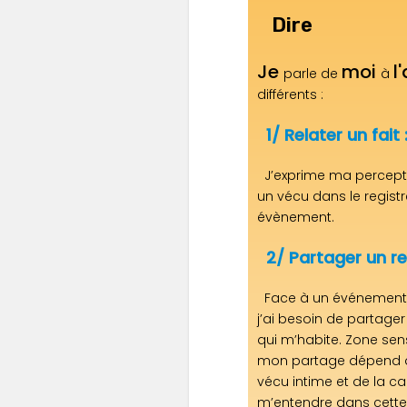
Dire
Je
moi
l
parle de
à
différents :
1/ Relater un fait 
J’exprime ma perceptio
un vécu dans le registr
évènement.
2/ Partager un res
Face à un événement, 
j’ai besoin de partage
qui m’habite. Zone sens
mon partage dépend d
vécu intime et de la ca
m’entendre dans cette