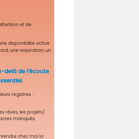
attention et de
 une disponibilité active
rd, une respiration, un
u-delà de l’écoute
essentiel.
eurs registres :
 les rêves, les projets)
, actes manqués,
 entendre chez moi la