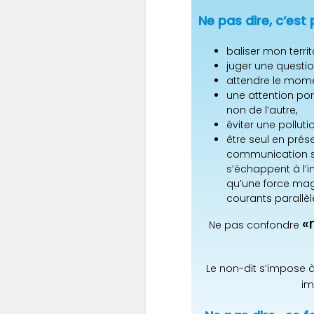
Ne pas dire, c’est 
baliser mon territ
juger une question
attendre le mom
une attention port
non de l’autre,
éviter une pollutio
être seul en prés
communication su
s’échappent à l’i
qu’une force mag
courants parallèle
«
Ne pas confondre
Le non-dit s’impose à
im