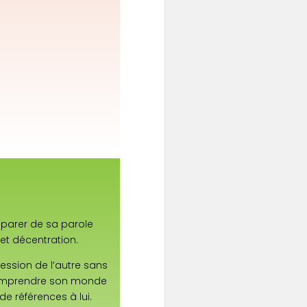
mparer de sa parole
et décentration.
pression de l’autre sans
comprendre son monde
de références à lui.