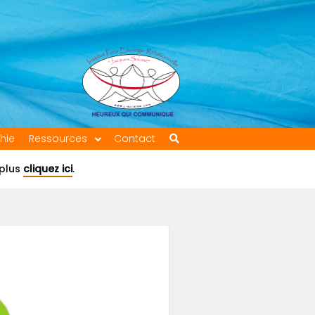
hie
Ressources
Contact
 plus
cliquez ici
.