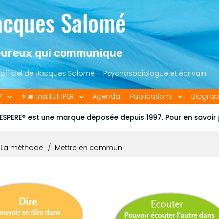
acques Salomé
ureux qui communique
e officiel de Jacques Salomé – Psychosociologue et écrivain
®
👨‍🎓 Institut IPER
Agenda
Publications
Biograp
ESPERE® est une marque déposée depuis 1997. Pour en savoir
 La méthode
Mettre en commun