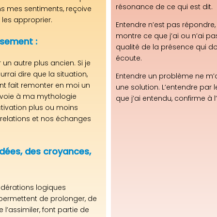
résonance de ce qui est dit.
ns mes sentiments, reçoive
les approprier.
Entendre n’est pas répondr
montre ce que j’ai ou n’ai pa
ssement :
qualité de la présence qui d
écoute.
un autre plus ancien. Si je
rrai dire que la situation,
Entendre un problème ne m’o
 fait remonter en moi un
une solution. L’entendre par
nvoie à ma mythologie
que j’ai entendu, confirme à l’
ctivation plus ou moins
 relations et nos échanges
dées, des croyances,
idérations logiques
 permettent de prolonger, de
 l’assimiler, font partie de