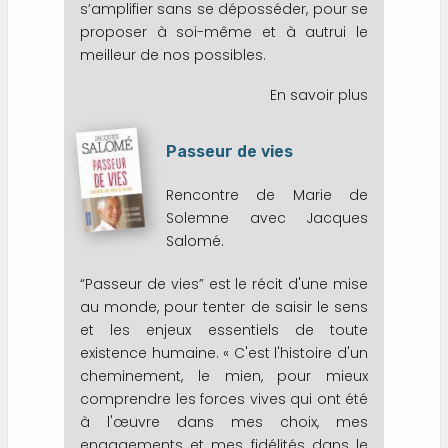
s’amplifier sans se déposséder, pour se
proposer à soi-même et à autrui le
meilleur de nos possibles.
En savoir plus
sur
La
méthode
Passeur de vies
ESPERE
Rencontre de Marie de
Solemne avec Jacques
Salomé.
“Passeur de vies” est le récit d'une mise
au monde, pour tenter de saisir le sens
et les enjeux essentiels de toute
existence humaine. « C'est l'histoire d'un
cheminement, le mien, pour mieux
comprendre les forces vives qui ont été
à l'œuvre dans mes choix, mes
engagements et mes fidélités dans le