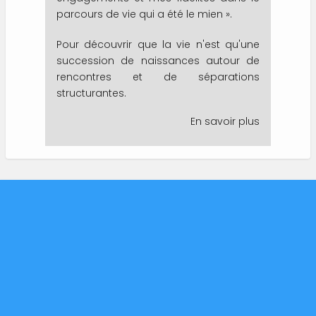
parcours de vie qui a été le mien ».
Pour découvrir que la vie n'est qu'une
succession de naissances autour de
rencontres et de séparations
structurantes.
En savoir plus
sur
Passeur
de
vies
S'inscrire à l'édito
Contact
Mentions légales
Charte de données personnelles