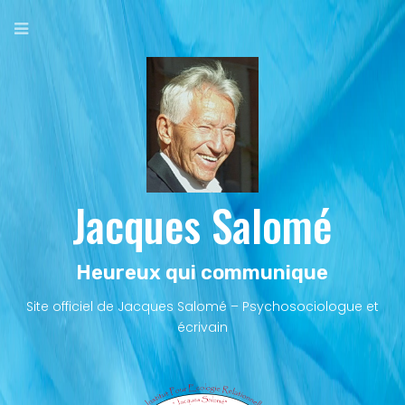
Aller
au
contenu
principal
Jacques Salomé
Heureux qui communique
Site officiel de Jacques Salomé – Psychosociologue et
écrivain