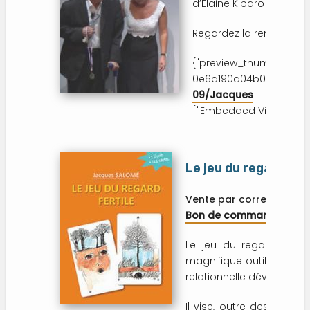
d’Elaine Kibaro qui mil
Regardez la remise du
{"preview_thumbnail":"
0e6d190a04b0b50fb59.jpg
09/Jacques
Salomé trop
["Embedded Video (Adapt
Le jeu du regard fert
Vente par corresponda
Bon de commande à tél
Le jeu du regard fertile
magnifique outil d'explor
relationnelle développé
Il vise, outre des prise