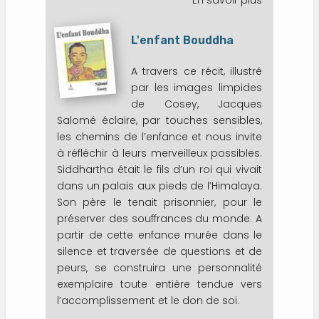
En savoir plus
sur
La
violence
L'enfant Bouddha
conjugale
ce
A travers ce récit, illustré
sont
par les images limpides
aussi
de Cosey, Jacques
les
mots
Salomé éclaire, par touches sensibles,
les chemins de l’enfance et nous invite
à réfléchir à leurs merveilleux possibles.
Siddhartha était le fils d’un roi qui vivait
dans un palais aux pieds de l’Himalaya.
Son père le tenait prisonnier, pour le
préserver des souffrances du monde. A
partir de cette enfance murée dans le
silence et traversée de questions et de
peurs, se construira une personnalité
exemplaire toute entière tendue vers
l’accomplissement et le don de soi.