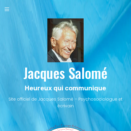
Aller
au
contenu
principal
Jacques Salomé
Heureux qui communique
Site officiel de Jacques Salomé – Psychosociologue et
écrivain