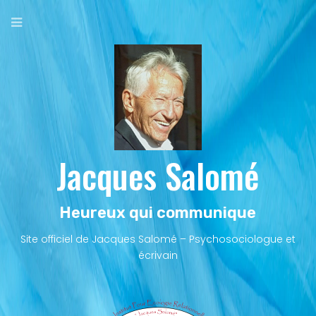
Aller
au
contenu
principal
Jacques Salomé
Heureux qui communique
Site officiel de Jacques Salomé – Psychosociologue et
écrivain