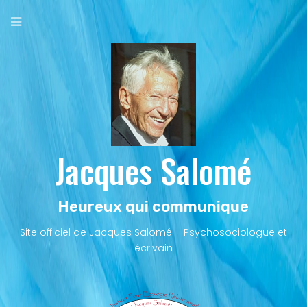
Aller
au
contenu
principal
Jacques Salomé
Heureux qui communique
Site officiel de Jacques Salomé – Psychosociologue et
écrivain