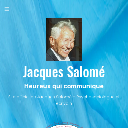
Aller
au
contenu
principal
Jacques Salomé
Heureux qui communique
Site officiel de Jacques Salomé – Psychosociologue et
écrivain