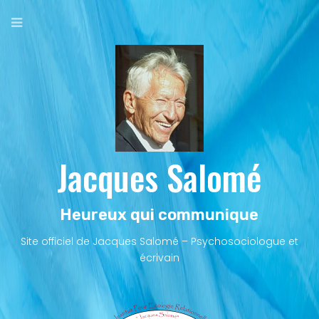
Aller
au
contenu
principal
Jacques Salomé
Heureux qui communique
Site officiel de Jacques Salomé – Psychosociologue et
écrivain