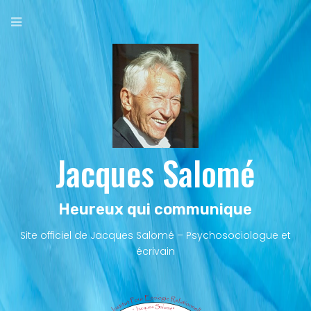
Aller
au
contenu
principal
Jacques Salomé
Heureux qui communique
Site officiel de Jacques Salomé – Psychosociologue et
écrivain