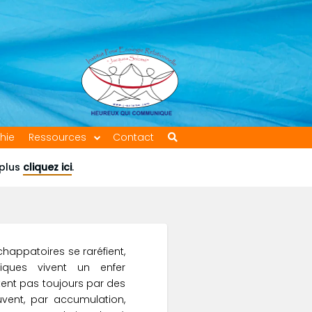
hie
Ressources
Contact
 plus
cliquez ici
.
chappatoires se raréfient,
iques vivent un enfer
ent pas toujours par des
vent, par accumulation,