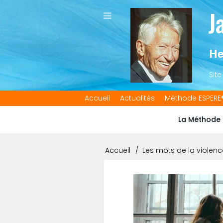
Aller
J
au
contenu
principal
He
Sit
Accueil
Actualités
Méthode ESPERE
Main
navigation
La Méthode 
Accueil
Les mots de la violenc
Fil
d'Ariane