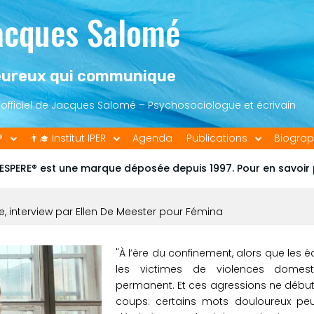
acques Salomé
ureux qui communique
e officiel de Jacques Salomé – Psychosociologue et écrivain
®
👨‍🎓 Institut IPER
Agenda
Publications
Biograp
ESPERE® est une marque déposée depuis 1997. Pour en savoir
e, interview par Ellen De Meester pour Fémina
"À l’ère du confinement, alors que les é
les victimes de violences domest
permanent. Et ces agressions ne début
coups: certains mots douloureux peu