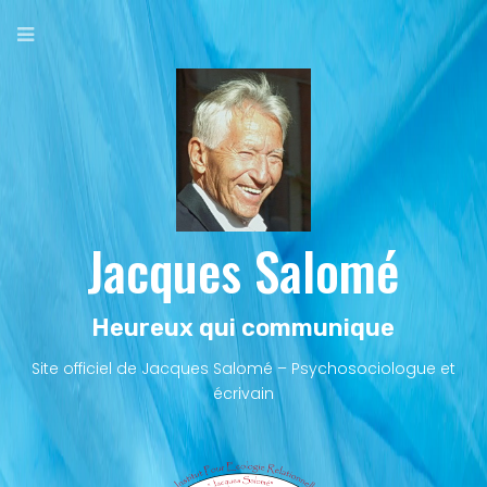
Aller
au
contenu
principal
Jacques Salomé
Heureux qui communique
Site officiel de Jacques Salomé – Psychosociologue et
écrivain