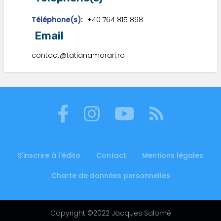
Téléphone(s)
+40 764 815 898
Email
contact@tatianamorari.ro
S'inscrire à l'édito
Contact
Mentions légales
Footer
menu
Charte de données personnelles
Copyright ©2022 Jacques Salomé