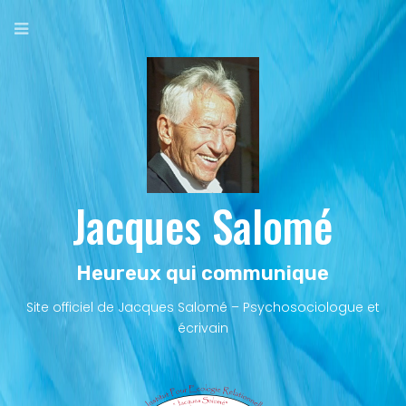
Aller
au
contenu
principal
Jacques Salomé
Heureux qui communique
Site officiel de Jacques Salomé – Psychosociologue et
écrivain